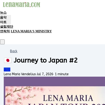
뉴스
음악
아트
설립재단
연락처
LENA MARIA'S MINISTRY
Back
🇯🇵 Journey to Japan #2
음악
Lena Maria Vendelius
·
Jul 7, 2026
·
1 minute