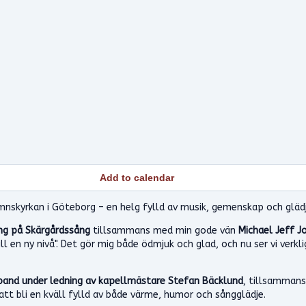
Add to calendar
amnskyrkan i Göteborg – en helg fylld av musik, gemenskap och glädj
ng på Skärgårdssång
tillsammans med min gode vän
Michael Jeff J
ill en ny nivå". Det gör mig både ödmjuk och glad, och nu ser vi ve
band under ledning av kapellmästare Stefan Bäcklund
, tillsammans
att bli en kväll fylld av både värme, humor och sångglädje.