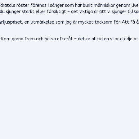
hundratals röster förenas i sånger som har burit människor genom li
sjunger starkt eller försiktigt – det viktiga är att vi sjunger till
yrljuspriset
, en utmärkelse som jag är mycket tacksam för. Att få åt
 Kom gärna fram och hälsa efteråt – det är alltid en stor glädje a