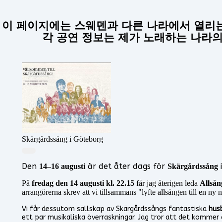
이 페이지에는 스웨덴과 다른 나라에서 열리
각 공연 정보는 제가 노래하는 나라의
Skärgårdssång i Göteborg
Den
är det åter dags för
i
14–16 augusti
Skärgårdssång
På
fredag den 14 augusti kl. 22.15
får jag återigen leda
Allsån
arrangörerna skrev att vi tillsammans "lyfte allsången till en n
Vi får dessutom sällskap av Skärgårdssångs fantastiska
hus
ett par musikaliska överraskningar. Jag tror att det kommer 