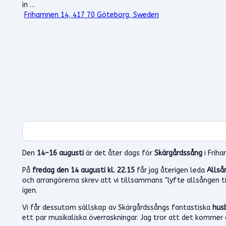
in …
Frihamnen 14, 417 70 Göteborg, Sweden
Den
14–16 augusti
är det åter dags för
Skärgårdssång
i Frih
På
fredag den 14 augusti kl. 22.15
får jag återigen leda
Allså
och arrangörerna skrev att vi tillsammans "lyfte allsången t
igen.
Vi får dessutom sällskap av Skärgårdssångs fantastiska
hus
ett par musikaliska överraskningar. Jag tror att det kommer 