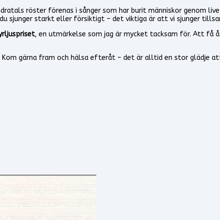
hundratals röster förenas i sånger som har burit människor genom li
sjunger starkt eller försiktigt – det viktiga är att vi sjunger till
yrljuspriset
, en utmärkelse som jag är mycket tacksam för. Att få åt
 Kom gärna fram och hälsa efteråt – det är alltid en stor glädje a