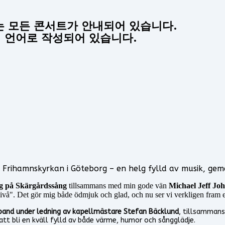
는 모든 콘서트가 안내되어 있습니다.
 언어로 작성되어 있습니다.
 Frihamnskyrkan i Göteborg – en helg fylld av musik, gem
g på Skärgårdssång
tillsammans med min gode vän
Michael Jeff Jo
y nivå". Det gör mig både ödmjuk och glad, och nu ser vi verkligen fram 
band under ledning av kapellmästare Stefan Bäcklund
, tillsammans
att bli en kväll fylld av både värme, humor och sångglädje.