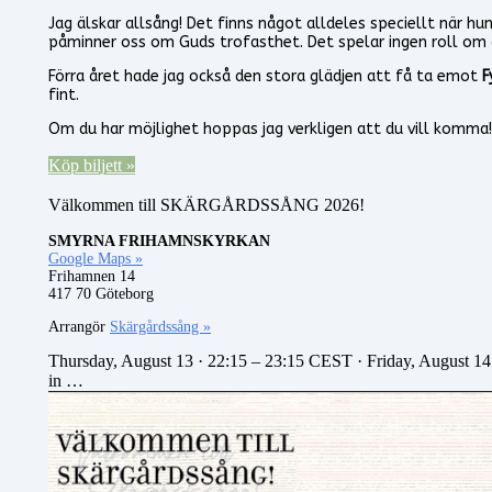
Jag älskar allsång! Det finns något alldeles speciellt när 
påminner oss om Guds trofasthet. Det spelar ingen roll om du 
Förra året hade jag också den stora glädjen att få ta emot
F
fint.
Om du har möjlighet hoppas jag verkligen att du vill komma!
Köp biljett »
Välkommen till SKÄRGÅRDSSÅNG 2026!
SMYRNA FRIHAMNSKYRKAN
Google Maps »
Frihamnen 14
417 70 Göteborg
Arrangör
Skärgårdssång »
Thursday, August 13 · 22:15 – 23:15 CEST · Friday, August 14
in …