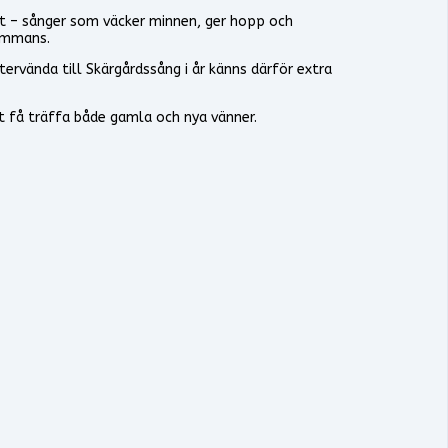
vet – sånger som väcker minnen, ger hopp och
sammans.
ervända till Skärgårdssång i år känns därför extra
tt få träffa både gamla och nya vänner.