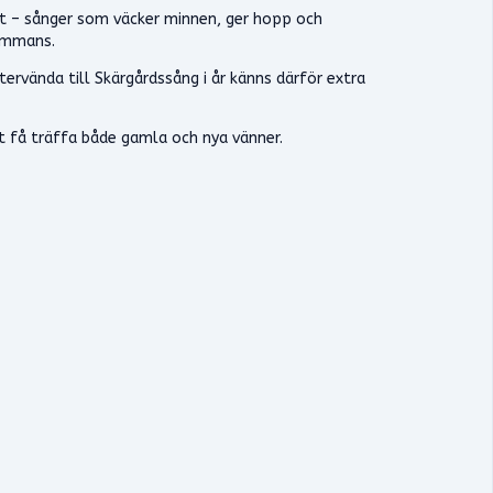
vet – sånger som väcker minnen, ger hopp och
sammans.
ervända till Skärgårdssång i år känns därför extra
tt få träffa både gamla och nya vänner.