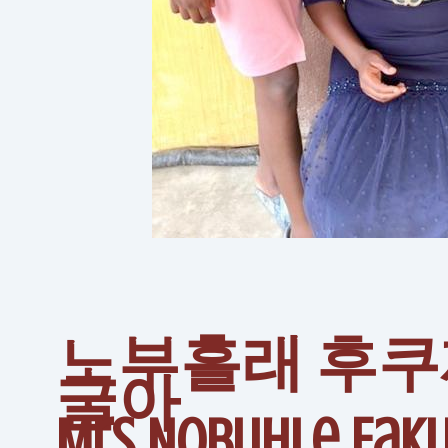
노부흘래 후쿠
굴아
Mrs Nobuhle Fak