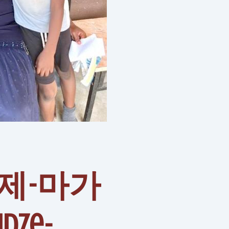
제-마가
udze-